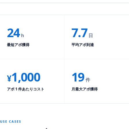
山田 太郎
山
返信あり
本日のアポ獲得
CFO / SaaS 企業
21
+
鈴木 一郎
鈴
アポ獲得
人事責任者 / 人材紹介
24
7.7
h
日
中村 美咲
中
申請中
COO / FinTech
最短アポ獲得
平均アポ到達
1,000
19
¥
件
アポ 1 件あたりコスト
月最大アポ獲得
USE CASES