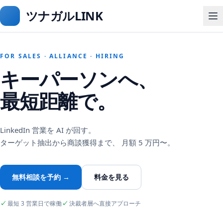
ツナガルLINK
FOR SALES · ALLIANCE · HIRING
キーパーソンへ、
最短距離で。
LinkedIn 営業を AI が回す。
ターゲット抽出から商談獲得まで、 月額 5 万円〜。
無料相談を予約 →
料金を見る
✓
最短 3 営業日で稼働
✓
決裁者層へ直接アプローチ
アポ獲得 /
鈴木 一郎