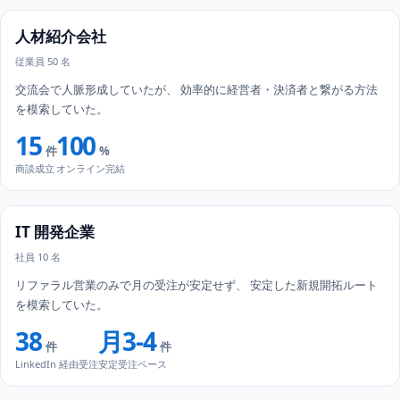
人材紹介会社
従業員 50 名
交流会で人脈形成していたが、 効率的に経営者・決済者と繋がる方法
を模索していた。
15
100
件
%
商談成立
オンライン完結
IT 開発企業
社員 10 名
リファラル営業のみで月の受注が安定せず、 安定した新規開拓ルート
を模索していた。
38
月3-4
件
件
LinkedIn 経由受注
安定受注ペース