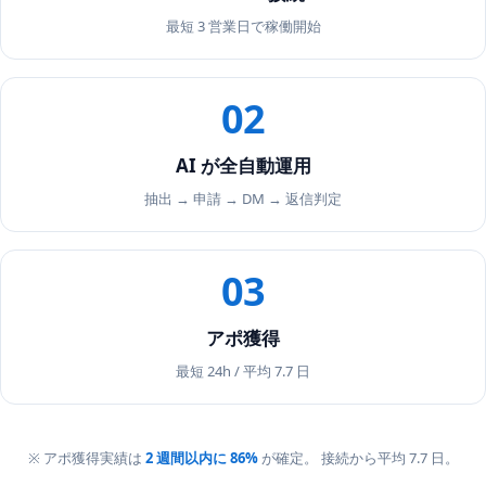
最短 3 営業日で稼働開始
02
AI が全自動運用
抽出 → 申請 → DM → 返信判定
03
アポ獲得
最短 24h / 平均 7.7 日
※ アポ獲得実績は
2 週間以内に 86%
が確定。 接続から平均 7.7 日。