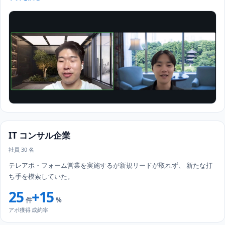
IT コンサル企業
社員 30 名
テレアポ・フォーム営業を実施するが新規リードが取れず、 新たな打
ち手を模索していた。
25
+15
件
%
アポ獲得
成約率