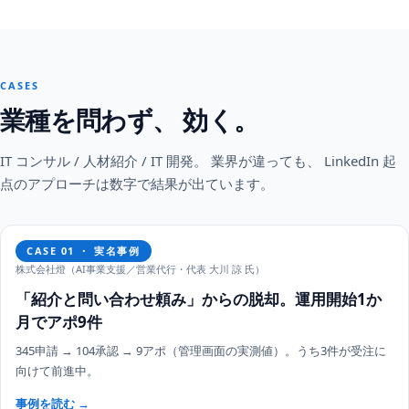
CASES
業種を問わず、 効く。
IT コンサル / 人材紹介 / IT 開発。 業界が違っても、 LinkedIn 起
点のアプローチは数字で結果が出ています。
CASE 01 ・ 実名事例
株式会社燈（AI事業支援／営業代行・代表 大川 諒 氏）
「紹介と問い合わせ頼み」からの脱却。運用開始1か
月でアポ9件
345申請 → 104承認 → 9アポ（管理画面の実測値）。うち3件が受注に
向けて前進中。
事例を読む →